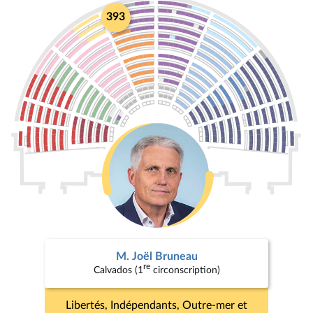
393
M. Joël Bruneau
re
Calvados (1
circonscription)
Libertés, Indépendants, Outre-mer et