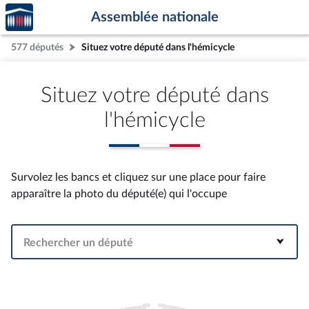
Accèder
Aller au contenu
Aller en bas de la page
Assemblée nationale
à la
page
577 députés
Situez votre député dans l'hémicycle
d'accueil
Situez votre député dans
l'hémicycle
Survolez les bancs et cliquez sur une place pour faire
apparaître la photo du député(e) qui l'occupe
Rechercher un député