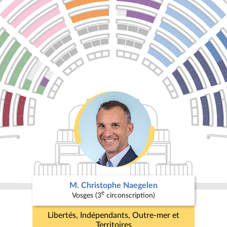
M. Christophe Naegelen
e
Vosges (3
circonscription)
Libertés, Indépendants, Outre-mer et
Territoires