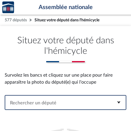
Accèder
Aller au contenu
Aller en bas de la page
Assemblée nationale
à la
page
577 députés
Situez votre député dans l'hémicycle
d'accueil
Situez votre député dans
l'hémicycle
Survolez les bancs et cliquez sur une place pour faire
apparaître la photo du député(e) qui l'occupe
Rechercher un député