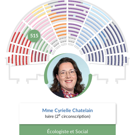
515
Mme Cyrielle Chatelain
e
Isère (2
circonscription)
Écologiste et Social