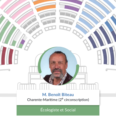
M. Benoît Biteau
e
Charente-Maritime (2
circonscription)
Écologiste et Social