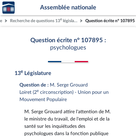
Accèder
Aller au contenu
Aller en bas de la page
Assemblée nationale
à la
page
e
re
Recherche de questions 13
législature
Question écrite n° 107895
d'accueil
Question écrite n° 107895 :
psychologues
e
13
Législature
Question de :
M. Serge Grouard
e
Loiret (2
circonscription) - Union pour un
Mouvement Populaire
M. Serge Grouard attire l'attention de M.
le ministre du travail, de l'emploi et de la
santé sur les inquiétudes des
psychologues dans la fonction publique