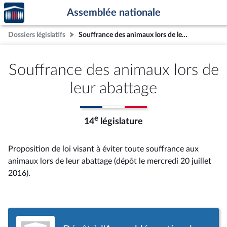
Accèder
Aller au contenu
Aller en bas de la page
Assemblée nationale
à la
page
Dossiers législatifs
Souffrance des animaux lors de leur abattage
d'accueil
Souffrance des animaux lors de
leur abattage
e
14
législature
Proposition de loi visant à éviter toute souffrance aux
animaux lors de leur abattage (dépôt le mercredi 20 juillet
2016).