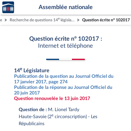
Accèder
Aller au contenu
Aller en bas de la page
Assemblée nationale
à la
page
e
re
Recherche de questions 14
législature
Question écrite n° 102017
d'accueil
Question écrite n° 102017 :
Internet et téléphone
e
14
Législature
Publication de la question au Journal Officiel du
17 janvier 2017, page 274
Publication de la réponse au Journal Officiel du
20 juin 2017
Question renouvelée le 13 juin 2017
Question de :
M. Lionel Tardy
e
Haute-Savoie (2
circonscription) - Les
Républicains