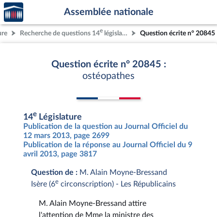
Accèder
Aller au contenu
Aller en bas de la page
Assemblée nationale
à la
page
e
ure
Recherche de questions 14
législature
Question écrite n° 20845
d'accueil
Question écrite n° 20845 :
ostéopathes
e
14
Législature
Publication de la question au Journal Officiel du
12 mars 2013, page 2699
Publication de la réponse au Journal Officiel du 9
avril 2013, page 3817
Question de :
M. Alain Moyne-Bressand
e
Isère (6
circonscription) - Les Républicains
M. Alain Moyne-Bressand attire
l'attention de Mme la ministre des