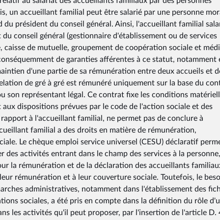
 relatif au salariat des accueillants familiaux par des personnes
s, un accueillant familial peut être salarié par une personne mor
du président du conseil général. Ainsi, l'accueillant familial sala
du conseil général (gestionnaire d'établissement ou de services
le, caisse de mutuelle, groupement de coopération sociale et méd
 et conséquemment de garanties afférentes à ce statut, notamment
aintien d'une partie de sa rémunération entre deux accueils et d
relation de gré à gré est rémunéré uniquement sur la base du con
ou son représentant légal. Ce contrat fixe les conditions matériell
aux dispositions prévues par le code de l'action sociale et des
r rapport à l'accueillant familial, ne permet pas de conclure à
ccueillant familial a des droits en matière de rémunération,
ciale. Le chèque emploi service universel (CESU) déclaratif perm
r des activités entrant dans le champ des services à la personne
pour la rémunération et de la déclaration des accueillants familiau
 leur rémunération et à leur couverture sociale. Toutefois, le bes
émarches administratives, notamment dans l'établissement des fic
ations sociales, a été pris en compte dans la définition du rôle d'
ans les activités qu'il peut proposer, par l'insertion de l'article D