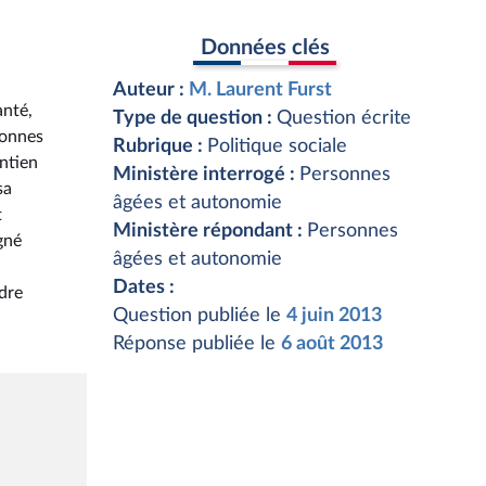
Données clés
Auteur :
M. Laurent Furst
anté,
Type de question :
Question écrite
sonnes
Rubrique :
Politique sociale
ntien
Ministère interrogé :
Personnes
sa
âgées et autonomie
t
Ministère répondant :
Personnes
gné
âgées et autonomie
Dates :
ndre
Question publiée le
4 juin 2013
Réponse publiée le
6 août 2013