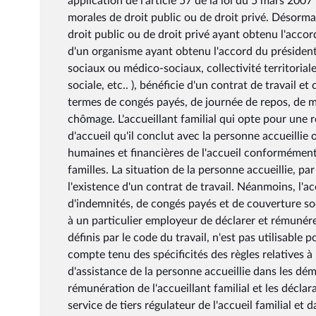
application de l'article 57 de la loi du 5 mars 2007
morales de droit public ou de droit privé. Désormai
droit public ou de droit privé ayant obtenu l'accord 
d'un organisme ayant obtenu l'accord du président 
sociaux ou médico-sociaux, collectivité territoria
sociale, etc.. ), bénéficie d'un contrat de travail
termes de congés payés, de journée de repos, de m
chômage. L'accueillant familial qui opte pour une 
d'accueil qu'il conclut avec la personne accueillie 
humaines et financières de l'accueil conformément 
familles. La situation de la personne accueillie, pa
l'existence d'un contrat de travail. Néanmoins, l'a
d'indemnités, de congés payés et de couverture so
à un particulier employeur de déclarer et rémunére
définis par le code du travail, n'est pas utilisable 
compte tenu des spécificités des règles relatives à
d'assistance de la personne accueillie dans les d
rémunération de l'accueillant familial et les déclar
service de tiers régulateur de l'accueil familial et d