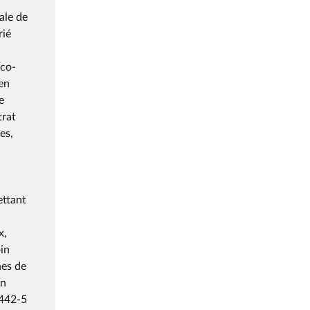
ale de
rié
ico-
 en
e
trat
es,
ettant
,
x,
oin
hes de
un
. 442-5