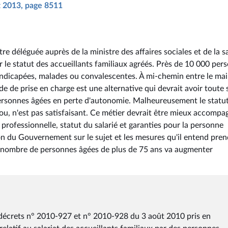
ût 2013, page 8511
re déléguée auprès de la ministre des affaires sociales et de la s
 le statut des accueillants familiaux agréés. Près de 10 000 per
andicapées, malades ou convalescentes. À mi-chemin entre le mai
e de prise en charge est une alternative qui devrait avoir toute 
personnes âgées en perte d'autonomie. Malheureusement le statu
lou, n'est pas satisfaisant. Ce métier devrait être mieux accompa
professionnelle, statut du salarié et garanties pour la personne
ition du Gouvernement sur le sujet et les mesures qu'il entend pre
le nombre de personnes âgées de plus de 75 ans va augmenter
es décrets n° 2010-927 et n° 2010-928 du 3 août 2010 pris en