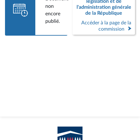
législation et de
non
l'administration générale
de la République
encore
publié.
Accéder à la page de la
commission