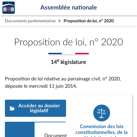
Accèder
Aller au contenu
Aller en bas de la page
Assemblée nationale
à la
page
Documents parlementaires
Proposition de loi, n° 2020
d'accueil
Proposition de loi, n° 2020
e
14
législature
Proposition de loi relative au parrainage civil, n° 2020
,
déposée le mercredi 11 juin 2014
.
Accéder au dossier
législatif
Commission des lois
constitutionnelles, de la
Document