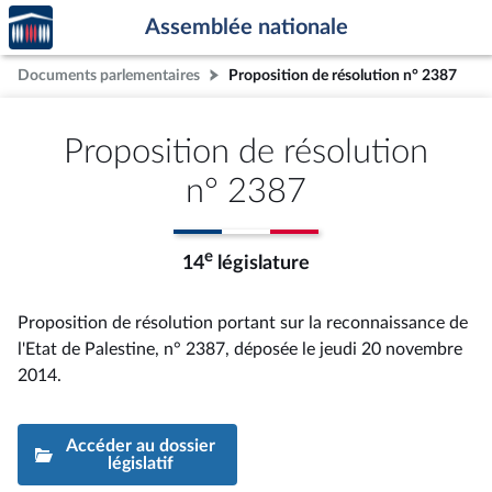
Accèder
Aller au contenu
Aller en bas de la page
Assemblée nationale
à la
page
Documents parlementaires
Proposition de résolution n° 2387
d'accueil
Proposition de résolution
n° 2387
e
14
législature
Proposition de résolution portant sur la reconnaissance de
l'Etat de Palestine, n° 2387
, déposée le jeudi 20 novembre
2014
.
Accéder au dossier
législatif