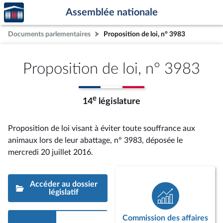
Accèder
Aller au contenu
Aller en bas de la page
Assemblée nationale
à la
page
Documents parlementaires
Proposition de loi, n° 3983
d'accueil
Proposition de loi, n° 3983
e
14
législature
Proposition de loi visant à éviter toute souffrance aux
animaux lors de leur abattage, n° 3983
, déposée le
mercredi 20 juillet 2016
.
Accéder au dossier
législatif
Commission des affaires