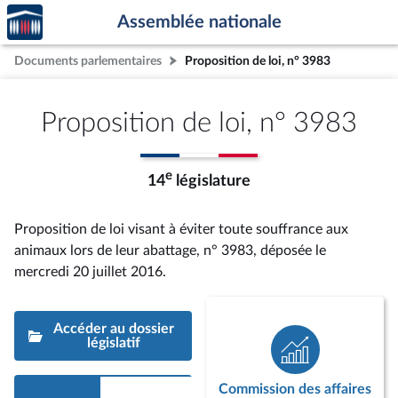
Accèder
Aller au contenu
Aller en bas de la page
Assemblée nationale
à la
page
Documents parlementaires
Proposition de loi, n° 3983
d'accueil
Proposition de loi, n° 3983
e
14
législature
Proposition de loi visant à éviter toute souffrance aux
animaux lors de leur abattage, n° 3983
, déposée le
mercredi 20 juillet 2016
.
Accéder au dossier
législatif
Commission des affaires