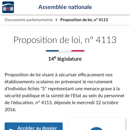
Accèder
Aller au contenu
Aller en bas de la page
Assemblée nationale
à la
page
Documents parlementaires
Proposition de loi, n° 4113
d'accueil
Proposition de loi, n° 4113
e
14
législature
Proposition de loi visant à sécuriser efficacement nos
établissements scolaires en prévenant le recrutement
d'individus fichés "S" représentant une menace grave à la
sécurité publique et la sûreté de l'Etat au sein du personnel
de l'éducation, n° 4113
, déposée le mercredi 12 octobre
2016
.
Accéder au dossier