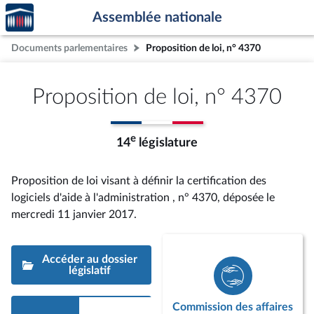
Accèder
Aller au contenu
Aller en bas de la page
Assemblée nationale
à la
page
Documents parlementaires
Proposition de loi, n° 4370
d'accueil
Proposition de loi, n° 4370
e
14
législature
Proposition de loi visant à définir la certification des
logiciels d'aide à l'administration , n° 4370
, déposée le
mercredi 11 janvier 2017
.
Accéder au dossier
législatif
Commission des affaires