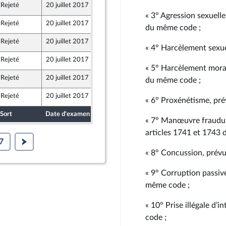
Rejeté
20 juillet 2017
17 juillet 2017
« 3° Agression sexuelle
Rejeté
20 juillet 2017
17 juillet 2017
du même code ;
Rejeté
20 juillet 2017
17 juillet 2017
« 4° Harcèlement sexue
Rejeté
20 juillet 2017
15 juillet 2017
« 5° Harcèlement moral
Rejeté
20 juillet 2017
17 juillet 2017
du même code ;
Rejeté
20 juillet 2017
17 juillet 2017
« 6° Proxénétisme, pré
Sort
Date d'examen
Date de dépôt
« 7° Manœuvre fraudule
articles 1741 et 1743 
7
« 8° Concussion, prévue
« 9° Corruption passive
même code ;
« 10° Prise illégale d’
code ;