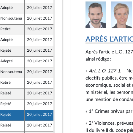
Adopté
20 juillet 2017
18 juillet 2017
Non soutenu
20 juillet 2017
15 juillet 2017
 UDI, indépendants
Retiré
20 juillet 2017
16 juillet 2017
APRÈS L'ARTICLE
Adopté
20 juillet 2017
18 juillet 2017
Rejeté
20 juillet 2017
17 juillet 2017
Après l’article L.O. 127
ainsi rédigé :
Adopté
20 juillet 2017
17 juillet 2017
rentés
«
Art. L.O. 127‑1
. – Ne
Non soutenu
20 juillet 2017
17 juillet 2017
électifs publics, être
Retiré
20 juillet 2017
17 juillet 2017
économique, social et 
ministériel, les person
Rejeté
20 juillet 2017
17 juillet 2017
une mention de condam
Rejeté
20 juillet 2017
17 juillet 2017
« 1° Crimes prévus par 
Rejeté
20 juillet 2017
17 juillet 2017
« 2° Violences, prévues
Rejeté
20 juillet 2017
17 juillet 2017
II du livre II du code pé