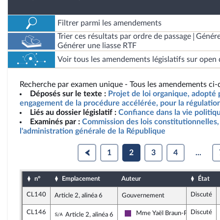
Filtrer parmi les amendements
Trier ces résultats par ordre de passage
Génére
Générer une liasse RTF
Voir tous les amendements législatifs sur open 
Recherche par examen unique - Tous les amendements ci-d
Déposés sur le texte :
Projet de loi organique, adopté 
engagement de la procédure accélérée, pour la régulation 
Liés au dossier législatif :
Confiance dans la vie politiqu
Examinés par :
Commission des lois constitutionnelles, 
l'administration générale de la République
1
2
3
4
...
n°
Emplacement
Auteur
État
CL140
Discuté
Article 2, alinéa 6
Gouvernement
CL146
Discuté
Sous-amendement de l'amendement n°CL
Mme Yaël Braun-Pivet
Article 2, alinéa 6
La République en Marche