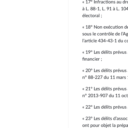
« 17° Infractions au dro
à L. 88‑1, L. 91 à L. 10
électoral ;
« 18° Non exécution d
sous le contrôle de l’A
l’article 434‑43‑1 du c
« 19° Les délits prévus
financier ;
« 20° Les délits prévus 
n° 88‑227 du 11 mars 
« 21° Les délits prévus
n° 2013‑907 du 11 oc
« 22° Les délits prévus
« 23° Les délits d’assoc
ont pour objet la prép