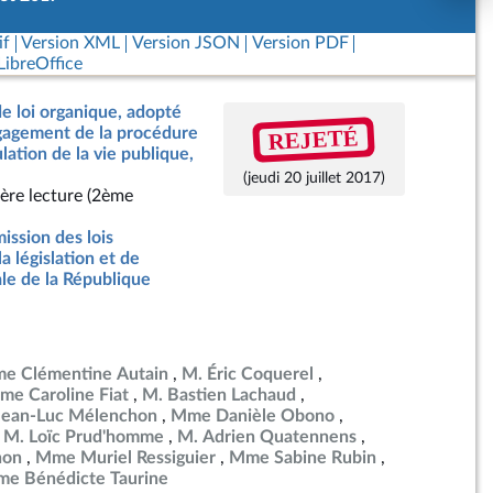
if
Version XML
Version JSON
Version PDF
ibreOffice
de loi organique, adopté
REJETÉ
ngagement de la procédure
lation de la vie publique,
(jeudi 20 juillet 2017)
ère lecture (2ème
ssion des lois
la législation et de
ale de la République
e Clémentine Autain
M. Éric Coquerel
me Caroline Fiat
M. Bastien Lachaud
Jean-Luc Mélenchon
Mme Danièle Obono
M. Loïc Prud'homme
M. Adrien Quatennens
non
Mme Muriel Ressiguier
Mme Sabine Rubin
e Bénédicte Taurine