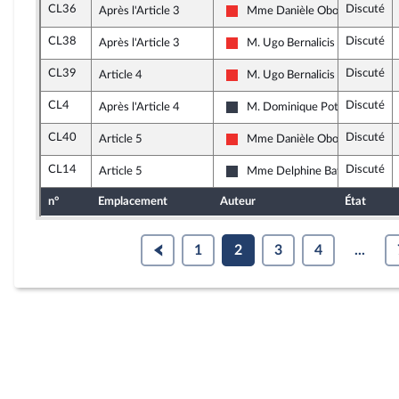
CL36
Discuté
Après l'Article 3
Mme Danièle Obono
La France insoumise
CL38
Discuté
Après l'Article 3
M. Ugo Bernalicis
La France insoumise
CL39
Discuté
Article 4
M. Ugo Bernalicis
La France insoumise
CL4
Discuté
Après l'Article 4
M. Dominique Potier
Nouvelle Gauche
CL40
Discuté
Article 5
Mme Danièle Obono
La France insoumise
CL14
Discuté
Article 5
Mme Delphine Batho
Nouvelle Gauche
n°
Emplacement
Auteur
État
1
2
3
4
...