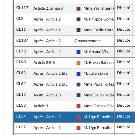
CL117
Discuté
Article 2, alinéa 8
Mme Yaël Braun-Pivet
La République en Marche
CL2
Discuté
Après l'Article 2
M. Philippe Gomès
Les Constructifs : républicains,
CL11
Discuté
Après l'Article 2
Mme Cécile Untermaier
Nouvelle Gauche
CL107
Discuté
Après l'Article 2
Gouvernement
CL73
Discuté
Après l'Article 2
M. Arnaud Viala
Les Républicains
CL98
Discuté
Article 2 BIS
M. Erwan Balanant
Mouvement Démocrate et appa
CL63
Discuté
Après l'Article 2 BIS
M. Julien Dive
Les Républicains
CL62
Discuté
Après l'Article 2 BIS
Mme Paula Forteza
La République en Marche
CL13
Discuté
Avant l'Article 3
Mme Delphine Batho
Nouvelle Gauche
CL33
Discuté
Article 3
Mme Danièle Obono
La France insoumise
CL34
Discuté
Après l'Article 3
M. Ugo Bernalicis
La France insoumise
CL37
Discuté
Après l'Article 3
M. Ugo Bernalicis
La France insoumise