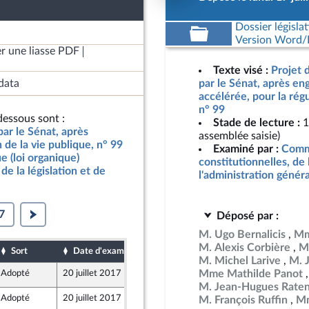
Dossier législat
Version Word/L
r une liasse PDF
Texte visé :
Projet 
data
par le Sénat, après e
accélérée, pour la régu
n° 99
essous sont :
Stade de lecture :
1
par le Sénat, après
assemblée saisie)
de la vie publique, n° 99
Examiné par :
Commi
e (loi organique)
constitutionnelles, de 
de la législation et de
l'administration génér
7
Déposé par :
M. Ugo Bernalicis
Mm
M. Alexis Corbière
M
Sort
Date d'examen
Date de dépôt
M. Michel Larive
M. 
Mme Mathilde Panot
Adopté
20 juillet 2017
18 juillet 2017
M. Jean-Hugues Rate
Adopté
20 juillet 2017
19 juillet 2017
M. François Ruffin
Mm
140