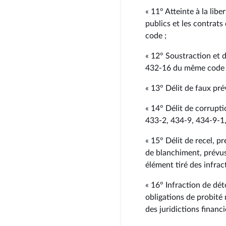
« 11° Atteinte à la libe
publics et les contrat
code ;
« 12° Soustraction et 
432‑16 du même code 
« 13° Délit de faux pr
« 14° Délit de corrupti
433‑2, 434‑9, 434‑9‑1
« 15° Délit de recel, p
de blanchiment, prévus
élément tiré des infrac
« 16° Infraction de dé
obligations de probité
des juridictions financi