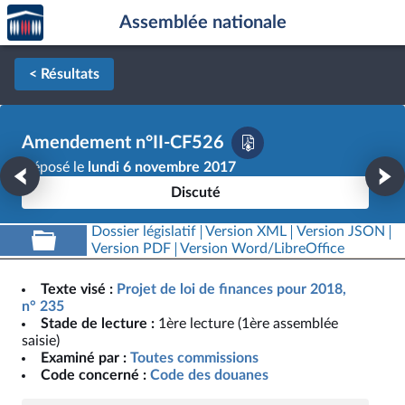
Accèder
Aller au contenu
Aller en bas de la page
Assemblée nationale
à la
page
d'accueil
< Résultats
Amendement n°II-CF526
Déposé le
lundi 6 novembre 2017
Discuté
Dossier législatif
Version XML
Version JSON
Version PDF
Version Word/LibreOffice
Texte visé :
Projet de loi de finances pour 2018,
n° 235
Stade de lecture :
1ère lecture (1ère assemblée
saisie)
Examiné par :
Toutes commissions
Code concerné :
Code des douanes