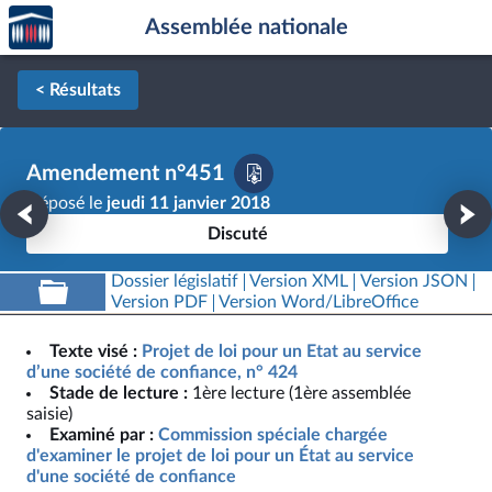
Accèder
Aller au contenu
Aller en bas de la page
Assemblée nationale
à la
page
d'accueil
< Résultats
Amendement n°451
Déposé le
jeudi 11 janvier 2018
Discuté
Dossier législatif
Version XML
Version JSON
Version PDF
Version Word/LibreOffice
Texte visé :
Projet de loi pour un Etat au service
d’une société de confiance, n° 424
Stade de lecture :
1ère lecture (1ère assemblée
saisie)
Examiné par :
Commission spéciale chargée
d'examiner le projet de loi pour un État au service
d'une société de confiance