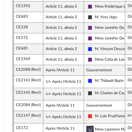
CE1592
Di
Article 11, alinéa 3
Mme Frédérique Lard
La République en March
CE683
Di
Article 11, alinéa 3
M. Yves Jégo
UDI, Agir et Indépenda
CE228
Di
Article 11, alinéa 3
Mme Jennifer De Te
La République en March
CE572
Di
Article 11, alinéa 3
Mme Jennifer De Te
La République en March
CE685
Di
Article 11, alinéa 3
M. Vincent Descoeur
Les Républicains
CE1969
Di
Article 11, alinéa 3
Mme Célia de Laverg
La République en March
CE2088 (Rect)
Di
Après l'Article 11
Gouvernement
CE2141 (Rect)
Di
Sous-amendement de l'amendement
M. Thibault Bazin
Après l'Article 11
Les Républicains
CE2145 (Rect)
Di
Sous-amendement de l'amendement
M. Charles de Courso
Après l'Article 11
UDI, Agir et Indépenda
CE2084 (Rect)
Di
Après l'Article 11
Gouvernement
CE2147 (Rect)
Ir
Sous-amendement de l'amendement
M. Loïc Prud'homme
Après l'Article 11
La France insoumise
CE172
Di
Après l'Article 11
Commission du dé
Mme Laurence Maillart