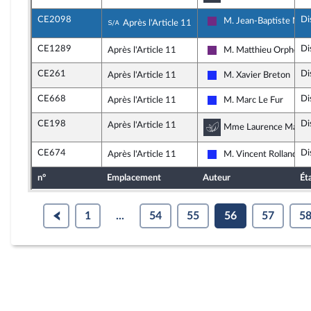
CE2098
Di
Sous-amendement de l'amendement
M. Jean-Baptiste Mor
Après l'Article 11
La République en March
CE1289
Di
Après l'Article 11
M. Matthieu Orphelin
La République en March
CE261
Di
Après l'Article 11
M. Xavier Breton
Les Républicains
CE668
Di
Après l'Article 11
M. Marc Le Fur
Les Républicains
CE198
Di
Après l'Article 11
Commission du dé
Mme Laurence Maillart
CE674
Di
Après l'Article 11
M. Vincent Rolland
Les Républicains
n°
Emplacement
Auteur
Ét
1
...
54
55
56
57
5