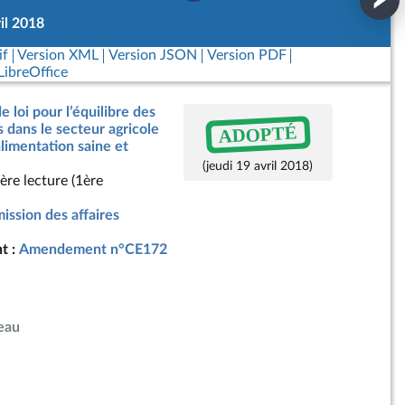
il 2018
if
Version XML
Version JSON
Version PDF
ibreOffice
e loi pour l’équilibre des
ADOPTÉ
 dans le secteur agricole
alimentation saine et
(jeudi 19 avril 2018)
ère lecture (1ère
ssion des affaires
t :
Amendement n°CE172
eau