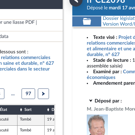
n°CE2098
Déposé le
mardi 17 avr
Dossier législat
r une liasse PDF
Version Word/L
data
Texte visé :
Projet d
relations commerciales
et alimentaire et une 
essous sont :
durable, n° 627
es relations commerciales
Stade de lecture :
1
n saine et durable, n° 627
assemblée saisie)
erciales dans le secteur
Examiné par :
Commi
économiques
Amendement paren
8
...
97
Déposé par :
M. Jean-Baptiste Mor
État
Sort
Date d'examen
Date de dépôt
scuté
Tombé
19 avril 2018
13 avril 2018
e
scuté
Tombé
19 avril 2018
13 avril 2018