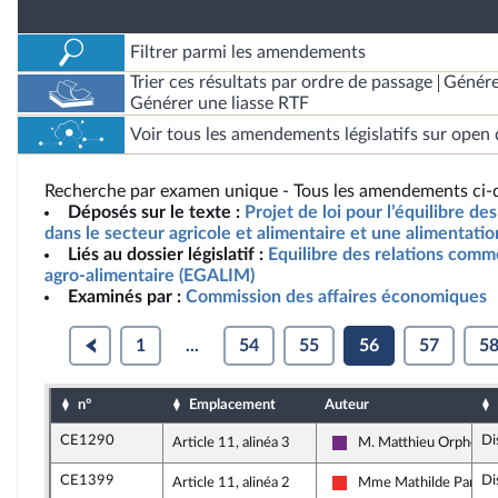
Filtrer parmi les amendements
Trier ces résultats par ordre de passage
Génére
Générer une liasse RTF
Voir tous les amendements législatifs sur open 
Recherche par examen unique - Tous les amendements ci-d
Déposés sur le texte :
Projet de loi pour l’équilibre d
dans le secteur agricole et alimentaire et une alimentatio
Liés au dossier législatif :
Equilibre des relations comm
agro-alimentaire (EGALIM)
Examinés par :
Commission des affaires économiques
1
...
54
55
56
57
5
n°
Emplacement
Auteur
CE1290
Di
Article 11, alinéa 3
M. Matthieu Orphelin
La République en March
CE1399
Di
Article 11, alinéa 2
Mme Mathilde Panot
La France insoumise