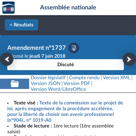
Accèder
Aller au contenu
Aller en bas de la page
Assemblée nationale
à la
page
d'accueil
< Résultats
Amendement n°1737
Déposé le
jeudi 7 juin 2018
Discuté
Dossier législatif
Compte rendu
Version XML
Version JSON
Version PDF
Version Word/LibreOffice
Texte visé :
Texte de la commission sur le projet de
loi, après engagement de la procédure accélérée,
pour la liberté de choisir son avenir professionnel
(n°904)., n° 1019-A0
Stade de lecture :
1ère lecture (1ère assemblée
saisie)