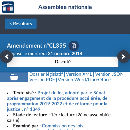
Accèder
Aller au contenu
Aller en bas de la page
Assemblée nationale
à la
page
d'accueil
< Résultats
Amendement n°CL355
Déposé le
mercredi 31 octobre 2018
Discuté
Dossier législatif
Version XML
Version JSON
Version PDF
Version Word/LibreOffice
Texte visé :
Projet de loi, adopté par le Sénat,
après engagement de la procédure accélérée, de
programmation 2019-2022 et de réforme pour la
justice , n° 1349
Stade de lecture :
1ère lecture (2ème assemblée
saisie)
Examiné par :
Commission des lois