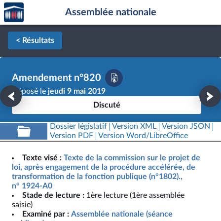
Accèder
Aller au contenu
Aller en bas de la page
Assemblée nationale
à la
page
d'accueil
< Résultats
Amendement n°820
Déposé le
jeudi 9 mai 2019
Discuté
Dossier législatif
Version XML
Version JSON
Version PDF
Version Word/LibreOffice
Texte visé :
Texte de la commission sur le projet de
loi, après engagement de la procédure accélérée, de
transformation de la fonction publique (n°1802).,
n° 1924-A0
Stade de lecture :
1ère lecture (1ère assemblée
saisie)
Examiné par :
Assemblée nationale (séance