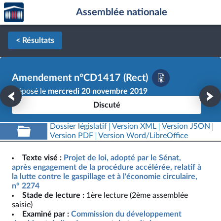
Accèder
Aller au contenu
Aller en bas de la page
Assemblée nationale
à la
page
d'accueil
< Résultats
Amendement n°CD1417 (Rect)
Déposé le
mercredi 20 novembre 2019
Discuté
Dossier législatif
Version XML
Version JSON
Version PDF
Version Word/LibreOffice
Texte visé :
Projet de loi, adopté par le Sénat,
après engagement de la procédure accélérée, relatif à
la lutte contre le gaspillage et à l'économie circulaire,
n° 2274
Stade de lecture :
1ère lecture (2ème assemblée
saisie)
Examiné par :
Commission du développement