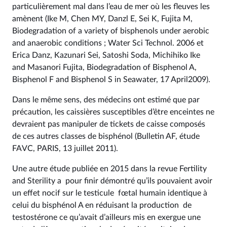
particulièrement mal dans l’eau de mer où les fleuves les
amènent (Ike M, Chen MY, Danzl E, Sei K, Fujita M,
Biodegradation of a variety of bisphenols under aerobic
and anaerobic conditions ; Water Sci Technol. 2006 et
Erica Danz, Kazunari Sei, Satoshi Soda, Michihiko Ike
and Masanori Fujita, Biodegradation of Bisphenol A,
Bisphenol F and Bisphenol S in Seawater, 17 April2009).
Dans le même sens, des médecins ont estimé que par
précaution, les caissières susceptibles d’être enceintes ne
devraient pas manipuler de tickets de caisse composés
de ces autres classes de bisphénol (Bulletin AF, étude
FAVC, PARIS, 13 juillet 2011).
Une autre étude publiée en 2015 dans la revue Fertility
and Sterility a pour finir démontré qu’ils pouvaient avoir
un effet nocif sur le testicule fœtal humain identique à
celui du bisphénol A en réduisant la production de
testostérone ce qu’avait d’ailleurs mis en exergue une