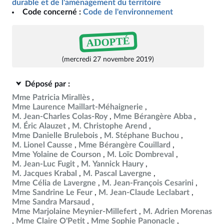
durable et de l'aménagement du territoire
Code concerné :
Code de l'environnement
ADOPTÉ
(mercredi 27 novembre 2019)
Déposé par :
Mme Patricia Mirallès
Mme Laurence Maillart-Méhaignerie
M. Jean-Charles Colas-Roy
Mme Bérangère Abba
M. Éric Alauzet
M. Christophe Arend
Mme Danielle Brulebois
M. Stéphane Buchou
M. Lionel Causse
Mme Bérangère Couillard
Mme Yolaine de Courson
M. Loïc Dombreval
M. Jean-Luc Fugit
M. Yannick Haury
M. Jacques Krabal
M. Pascal Lavergne
Mme Célia de Lavergne
M. Jean-François Cesarini
Mme Sandrine Le Feur
M. Jean-Claude Leclabart
Mme Sandra Marsaud
Mme Marjolaine Meynier-Millefert
M. Adrien Morenas
Mme Claire O'Petit
Mme Sophie Panonacle