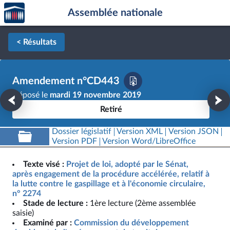
Accèder
Aller au contenu
Aller en bas de la page
Assemblée nationale
à la
page
d'accueil
< Résultats
Amendement n°CD443
Déposé le
mardi 19 novembre 2019
Retiré
Dossier législatif
Version XML
Version JSON
Version PDF
Version Word/LibreOffice
Texte visé :
Projet de loi, adopté par le Sénat,
après engagement de la procédure accélérée, relatif à
la lutte contre le gaspillage et à l'économie circulaire,
n° 2274
Stade de lecture :
1ère lecture (2ème assemblée
saisie)
Examiné par :
Commission du développement