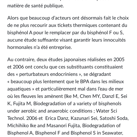
matière de santé publique.
Alors que beaucoup d’acteurs ont désormais fait le choix
de ne plus recourir aux tickets thermiques contenant du
bisphénol A pour le remplacer par du bisphénol F ou S,
aucune étude suffisante visant garantir leurs innocuités
hormonales n’a été entreprise.
Au contraire, deux études japonaises réalisées en 2005
et 2006 ont conclu que ces substituants constituaient
des « perturbateurs endocriniens », se dégradant
« beaucoup plus lentement que le BPA dans les milieux
aquatiques » et particulièrement mal dans l’eau de mer
où les fleuves les amènent (Ike M, Chen MY, Danzl E, Sei
K, Fujita M, Biodegradation of a variety of bisphenols
under aerobic and anaerobic conditions ; Water Sci
Technol. 2006 et Erica Danz, Kazunari Sei, Satoshi Soda,
Michihiko Ike and Masanori Fujita, Biodegradation of
Bisphenol A, Bisphenol F and Bisphenol S in Seawater,