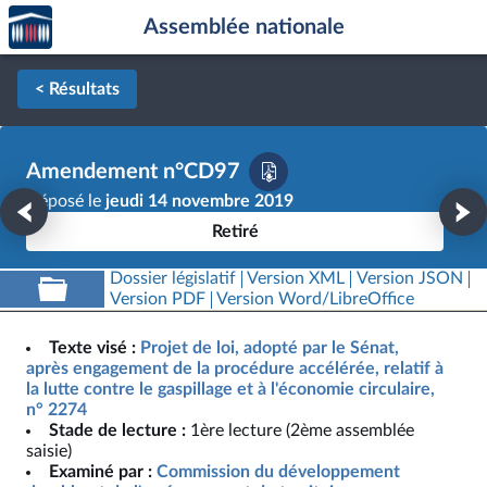
Accèder
Aller au contenu
Aller en bas de la page
Assemblée nationale
à la
page
d'accueil
< Résultats
Amendement n°CD97
Déposé le
jeudi 14 novembre 2019
Retiré
Dossier législatif
Version XML
Version JSON
Version PDF
Version Word/LibreOffice
Texte visé :
Projet de loi, adopté par le Sénat,
après engagement de la procédure accélérée, relatif à
la lutte contre le gaspillage et à l'économie circulaire,
n° 2274
Stade de lecture :
1ère lecture (2ème assemblée
saisie)
Examiné par :
Commission du développement