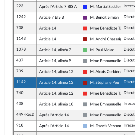
223
Irrece
Après l'Article 7 BIS A
M. Martial Saddier
Les Républicains
1242
Discut
Article 7 BIS B
M. Benoit Simian
La République en Marche
738
Discut
Article 14
Mme Bénédicte Taurine
La France insoumise
1143
Discut
Article 14
M. André Chassaigne
Gauche démocrate et républ
1078
Discut
Article 14, alinéa 7
M. Paul Molac
Libertés et Territoires
437
Discut
Article 14, alinéa 9
Mme Emmanuelle Ménar
Non inscrit
739
Discut
Article 14, alinéa 12
M. Alexis Corbière
La France insoumise
1142
Discut
Article 14, alinéa 12
M. Stéphane Peu
Gauche démocrate et républ
740
Discut
Article 14, alinéa 12
Mme Bénédicte Taurine
La France insoumise
438
Irrece
Article 14, alinéa 18
Mme Emmanuelle Ménar
Non inscrit
449 (Rect)
Discut
Après l'Article 14
Mme Emmanuelle Ménar
Non inscrit
918
Irrece
Après l'Article 14
M. Francis Vercamer
UDI, Agir et Indépendants