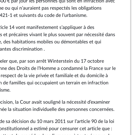
00 € par jour les personnes qui sont en infraction avec
me ou qui n’auraient pas respectés les obligations
 421‑1 et suivants du code de l’urbanisme.
rticle 14 vont manifestement s’appliquer à des
 et précaires vivant le plus souvent par nécessité dans
e, des habitations mobiles ou démontables et qui
antes discrimination .
peler que, par son arrêt Winterstein du 17 octobre
nne des Droits de l’Homme a condamné la France sur le
espect de la vie privée et familiale et du domicile à
on de familles qui occupaient un terrain en infraction
nisme.
ision, la Cour avait souligné la nécessité d’examiner
ée la situation individuelle des personnes concernées.
e sa décision du 10 mars 2011 sur l’article 90 de la loi
nstitutionnel a estimé pour censurer cet article que :