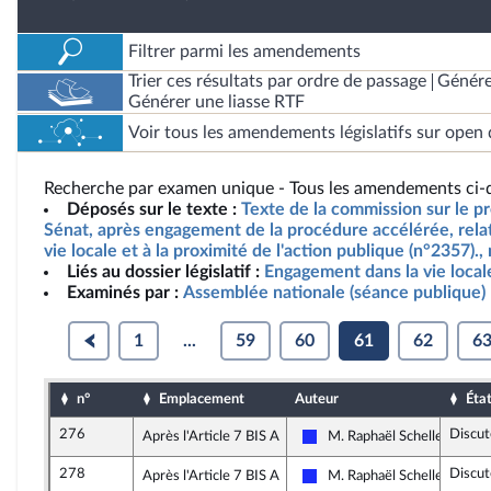
Filtrer parmi les amendements
Trier ces résultats par ordre de passage
Génére
Générer une liasse RTF
Voir tous les amendements législatifs sur open 
Recherche par examen unique - Tous les amendements ci-d
Déposés sur le texte :
Texte de la commission sur le pro
Sénat, après engagement de la procédure accélérée, relat
vie locale et à la proximité de l'action publique (n°2357).
Liés au dossier législatif :
Engagement dans la vie local
Examinés par :
Assemblée nationale (séance publique)
1
...
59
60
61
62
6
n°
Emplacement
Auteur
Éta
276
Discut
Après l'Article 7 BIS A
M. Raphaël Schellenberge
Les Républicains
278
Discut
Après l'Article 7 BIS A
M. Raphaël Schellenberge
Les Républicains