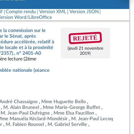
if
Compte rendu
Version XML
Version JSON
ersion Word/LibreOffice
e la commission sur le
REJETÉ
ar le Sénat, après
dure accélérée, relatif à
e locale et à la proximité
(jeudi 21 novembre
n°2357)., n° 2401-A0
2019)
ère lecture (2ème
blée nationale (séance
André Chassaigne
Mme Huguette Bello
M. Alain Bruneel
Mme Marie-George Buffet
M. Jean-Paul Dufrègne
Mme Elsa Faucillon
me Manuéla Kéclard-Mondésir
M. Jean-Paul Lecoq
r
M. Fabien Roussel
M. Gabriel Serville