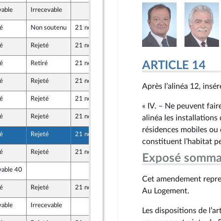
vable
Irrecevable
12 novembre 2019
é
Non soutenu
21 novembre 2019
14 novembre 2019
é
Rejeté
21 novembre 2019
14 novembre 2019
ARTICLE 14
é
Retiré
21 novembre 2019
14 novembre 2019
icaine
é
Rejeté
21 novembre 2019
14 novembre 2019
Après l’alinéa 12, insére
é
Rejeté
21 novembre 2019
13 novembre 2019
d
« IV. – Ne peuvent fai
é
Rejeté
21 novembre 2019
14 novembre 2019
alinéa les installations
résidences mobiles ou 
é
Rejeté
21 novembre 2019
14 novembre 2019
icaine
constituent l’habitat p
é
Rejeté
21 novembre 2019
14 novembre 2019
Exposé somma
vable 40
13 novembre 2019
d
Cet amendement repren
é
Rejeté
21 novembre 2019
13 novembre 2019
d
Au Logement.
vable
Irrecevable
14 novembre 2019
Les dispositions de l’