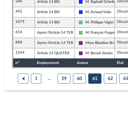
280
Discut
Article 14 BIS
M. Raphaël Schellenberge
Les Républicains
492
Discut
Article 14 BIS
M. Arnaud Viala
Les Républicains
1079
Discut
Article 14 BIS
M. Philippe Vigier
Libertés et Territoires
656
Discut
Après l'Article 14 TER
M. François Pupponi
Libertés et Territoires
888
Discut
Après l'Article 14 TER
Mme Blandine Brocard
La République en Marche
1244
Discut
Article 14 QUATER
M. Benoit Simian
La République en Marche
n°
Emplacement
Auteur
État
1
...
59
60
61
62
6