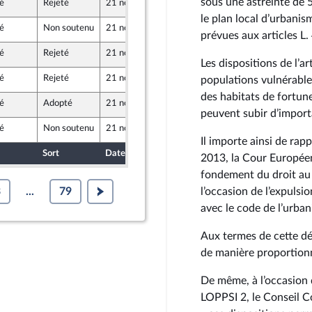
sous une astreinte de 5
é
Rejeté
21 novembre 2019
13 novembre 2019
r
le plan local d’urbanis
é
Non soutenu
21 novembre 2019
13 novembre 2019
prévues aux articles L.
é
Rejeté
21 novembre 2019
14 novembre 2019
Les dispositions de l’a
é
Rejeté
21 novembre 2019
14 novembre 2019
populations vulnérables
des habitats de fortun
é
Adopté
21 novembre 2019
14 novembre 2019
peuvent subir d’import
é
Non soutenu
21 novembre 2019
14 novembre 2019
Il importe ainsi de rap
Sort
Date d'examen
Date de dépôt
2013, la Cour Europée
fondement du droit au r
3
...
79
l’occasion de l’expulsi
avec le code de l’urba
Aux termes de cette déc
de manière proportionn
De même, à l’occasion d
LOPPSI 2, le Conseil Co