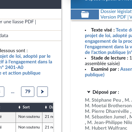
Dossier législat
Version PDF
V
r une liasse PDF
Texte visé :
Texte d
data
projet de loi, adopté p
engagement de la procé
l'engagement dans la vi
essous sont :
de l'action publique (
jet de loi, adopté par le
Stade de lecture :
1
if à l'engagement dans la
assemblée saisie)
, n° 2401-A0
Examiné par :
Assem
e et action publique
publique)
3
...
79
Déposé par :
M. Stéphane Peu
M. 
M. Moetai Brotherson
t
Sort
Date d'examen
Date de dépôt
M. Pierre Dharréville
M. Sébastien Jumel
M
é
Non soutenu
21 novembre 2019
13 novembre 2019
r
M. Jean-Philippe Nilo
é
Non soutenu
21 novembre 2019
13 novembre 2019
M. Hubert Wulfranc
r