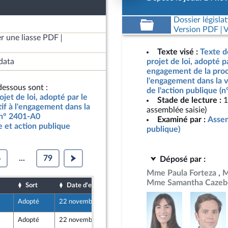
Dossier législat
Version PDF
V
r une liasse PDF
Texte visé :
Texte d
data
projet de loi, adopté p
engagement de la procé
l'engagement dans la vi
essous sont :
de l'action publique (
jet de loi, adopté par le
Stade de lecture :
1
if à l'engagement dans la
assemblée saisie)
, n° 2401-A0
Examiné par :
Assem
e et action publique
publique)
6
...
79
Déposé par :
Mme Paula Forteza
M
Mme Samantha Cazeb
Sort
Date d'examen
Date de dépôt
Adopté
22 novembre 2019
14 novembre 2019
Adopté
22 novembre 2019
14 novembre 2019