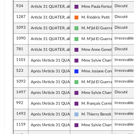
934
Discuté
Article 31 QUATER, alinéa 4
Mme Paula Forteza
La République en Marche
1287
Discuté
Article 31 QUATER, alinéa 4
M. Frédéric Petit
Mouvement Démocrate et appar
1093
Discuté
Article 31 QUATER, alinéa 4
M. M'jid El Guerrab
Libertés et Territoires
1090
Irrecevabl
Article 31 QUATER, alinéa 6
M. M'jid El Guerrab
Libertés et Territoires
781
Discuté
Article 31 QUATER, alinéa 7
Mme Anne Genetet
La République en Marche
1101
Irrecevable
Après l'Article 31 QUATER
Mme Sylvie Charrière
La République en Marche
523
Irrecevable
Après l'Article 31 QUATER
Mme Josiane Corneloup
Les Républicains
1092
Irrecevabl
Après l'Article 31 QUATER
M. M'jid El Guerrab
Libertés et Territoires
1497
Discuté
Après l'Article 31 QUATER
Mme Sylvie Charrière
La République en Marche
992
Irrecevable
Après l'Article 31 QUATER
M. François Cormier-Bouligeon
La République en Marche
1493
Irrecevabl
Après l'Article 31 QUATER
M. Thierry Benoit
UDI, Agir et Indépendants
1159
Irrecevable
Après l'Article 31 QUATER
Mme Sylvie Charrière
La République en Marche