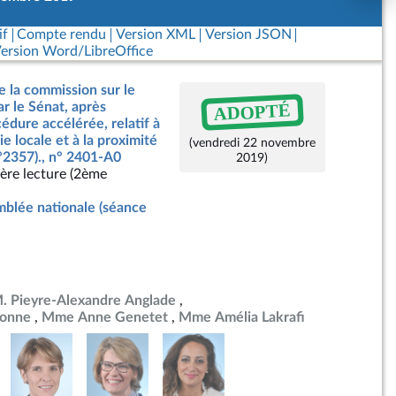
if
Compte rendu
Version XML
Version JSON
ersion Word/LibreOffice
e la commission sur le
ADOPTÉ
ar le Sénat, après
dure accélérée, relatif à
e locale et à la proximité
(vendredi 22 novembre
n°2357)., n° 2401-A0
2019)
ère lecture (2ème
blée nationale (séance
. Pieyre-Alexandre Anglade
onne
Mme Anne Genetet
Mme Amélia Lakrafi