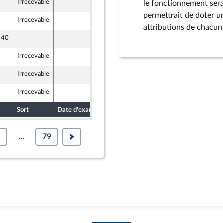
Irrecevable
12 novembre 2019
le fonctionnement sera
permettrait de doter un
Irrecevable
12 novembre 2019
attributions de chacun 
e 40
12 novembre 2019
Irrecevable
14 novembre 2019
Irrecevable
14 novembre 2019
Irrecevable
14 novembre 2019
Sort
Date d'examen
Date de dépôt
6
...
79