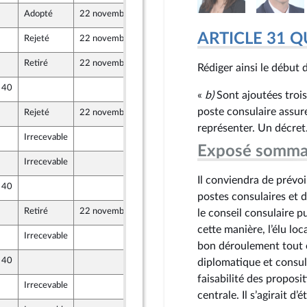
Adopté
22 novembre 2019
14 novembre 2019
ARTICLE 31 
Rejeté
22 novembre 2019
14 novembre 2019
entés
Retiré
22 novembre 2019
14 novembre 2019
Rédiger ainsi le début de
e 40
14 novembre 2019
«
b)
Sont ajoutées trois
poste consulaire assure
Rejeté
22 novembre 2019
14 novembre 2019
représenter. Un décret
Irrecevable
14 novembre 2019
Exposé somma
Irrecevable
13 novembre 2019
Il conviendra de prévo
e 40
14 novembre 2019
postes consulaires et d
Retiré
22 novembre 2019
14 novembre 2019
le conseil consulaire p
cette manière, l’élu loc
Irrecevable
14 novembre 2019
bon déroulement tout e
e 40
14 novembre 2019
diplomatique et consula
faisabilité des proposi
Irrecevable
14 novembre 2019
centrale. Il s’agirait d