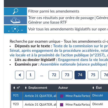
Filtrer parmi les amendements
Trier ces résultats par ordre de passage
Génére
Générer une liasse RTF
Voir tous les amendements législatifs sur open 
Recherche par examen unique - Tous les amendements ci-d
Déposés sur le texte :
Texte de la commission sur le pro
Sénat, après engagement de la procédure accélérée, relat
vie locale et à la proximité de l'action publique (n°2357).
Liés au dossier législatif :
Engagement dans la vie local
Examinés par :
Assemblée nationale (séance publique)
1
...
72
73
74
75
7
n°
Emplacement
Auteur
État
921
Discuté
Article 31 QUATER, alinéa 4
Mme Paula Forteza
La République en Marche
923
Discuté
Article 31 QUATER, alinéa 4
Mme Paula Forteza
La République en Marche