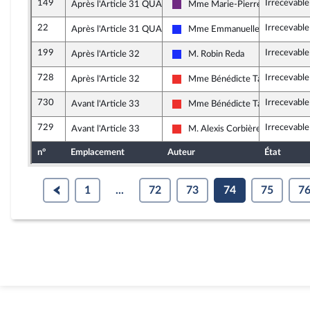
149
Irrecevable
Après l'Article 31 QUATER
Mme Marie-Pierre Rixain
La République en Marche
22
Irrecevable
Après l'Article 31 QUATER
Mme Emmanuelle Anthoine
Les Républicains
199
Irrecevabl
Après l'Article 32
M. Robin Reda
Les Républicains
728
Irrecevable
Après l'Article 32
Mme Bénédicte Taurine
La France insoumise
730
Irrecevable
Avant l'Article 33
Mme Bénédicte Taurine
La France insoumise
729
Irrecevable
Avant l'Article 33
M. Alexis Corbière
La France insoumise
n°
Emplacement
Auteur
État
1
...
72
73
74
75
7