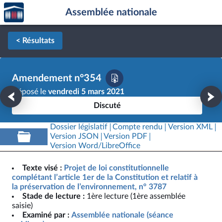
Accèder
Aller au contenu
Aller en bas de la page
Assemblée nationale
à la
page
d'accueil
< Résultats
Amendement n°354
Déposé le
vendredi 5 mars 2021
Discuté
Dossier législatif
Compte rendu
Version XML
Version JSON
Version PDF
Version Word/LibreOffice
Texte visé :
Projet de loi constitutionnelle
complétant l’article 1er de la Constitution et relatif à
la préservation de l’environnement, n° 3787
Stade de lecture :
1ère lecture (1ère assemblée
saisie)
Examiné par :
Assemblée nationale (séance