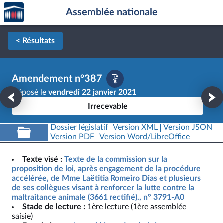
Accèder
Aller au contenu
Aller en bas de la page
Assemblée nationale
à la
page
d'accueil
< Résultats
Amendement n°387
Déposé le
vendredi 22 janvier 2021
Irrecevable
Dossier législatif
Version XML
Version JSON
Version PDF
Version Word/LibreOffice
Texte visé :
Texte de la commission sur la
proposition de loi, après engagement de la procédure
accélérée, de Mme Laëtitia Romeiro Dias et plusieurs
de ses collègues visant à renforcer la lutte contre la
maltraitance animale (3661 rectifié)., n° 3791-A0
Stade de lecture :
1ère lecture (1ère assemblée
saisie)