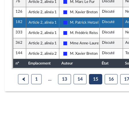
76
Discuté
N
Article 2, alinéa 1
M. Marc Le Fur
Les Républicains
126
Discuté
N
Article 2, alinéa 1
M. Xavier Breton
Les Républicains
182
Discuté
A
Article 2, alinéa 1
M. Patrick Hetzel
Les Républicains
333
Discuté
N
Article 2, alinéa 1
M. Frédéric Reiss
Les Républicains
362
Discuté
A
Article 2, alinéa 1
Mme Anne-Laure Blin
Les Républicains
144
Discuté
T
Article 2, alinéa 2
M. Xavier Breton
Les Républicains
n°
Emplacement
Auteur
État
So
1
...
13
14
15
16
1