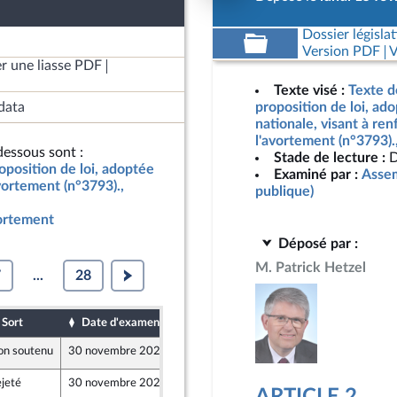
Dossier législat
Version PDF
V
r une liasse PDF
Texte visé :
Texte d
data
proposition de loi, ad
nationale, visant à ren
l'avortement (n°3793)
essous sont :
Stade de lecture :
D
oposition de loi, adoptée
Examiné par :
Assem
avortement (n°3793).,
publique)
vortement
Déposé par :
M. Patrick Hetzel
7
...
28
Sort
Date d'examen
Date de dépôt
on soutenu
30 novembre 2021
15 février 2021
jeté
30 novembre 2021
15 février 2021