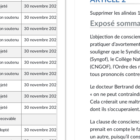
ARTICLE 2
jeté
30 novembre 2021
15 février 2021
Supprimer les alinéas 1
on soutenu
30 novembre 2021
15 février 2021
Exposé somma
on soutenu
30 novembre 2021
15 février 2021
L’objection de conscie
on soutenu
30 novembre 2021
15 février 2021
pratiquer d’avortements
jeté
30 novembre 2021
15 février 2021
souligner que le Syndi
(Syngof), le Collège N
on soutenu
30 novembre 2021
15 février 2021
(CNGOF), l’Ordre des 
on soutenu
30 novembre 2021
15 février 2021
tous prononcés contre 
jeté
30 novembre 2021
15 février 2021
Le docteur Bertrand de
« on ne peut contraindr
jeté
30 novembre 2021
15 février 2021
Cela créerait une malt
jeté
30 novembre 2021
12 février 2021
dont ils s’occuperaient.
recevable
15 février 2021
La clause de conscience 
prenait en compte le f
dopté
30 novembre 2021
12 février 2021
un autre, puisqu’il con