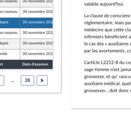
on soutenu
30 novembre 2021
15 février 2021
valable aujourd’hui.
on soutenu
30 novembre 2021
15 février 2021
La clause de conscienc
dopté
30 novembre 2021
15 février 2021
règlementaire, mais pa
médecins que cette clau
on soutenu
30 novembre 2021
15 février 2021
infirmiers bénéficient 
dopté
30 novembre 2021
15 février 2021
le cas des « auxiliaire
par les avortements, c
ombé
30 novembre 2021
15 février 2021
L’article L2212‑8 du c
rt
Date d'examen
Date de dépôt
sage-femme n’est jamai
grossesse, et qu’ »auc
7
...
28
auxiliaire médical, quel
grossesse« , doit donc 