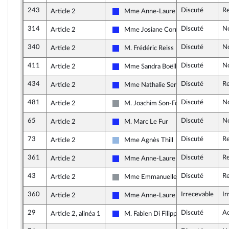
243
Discuté
Re
Article 2
Mme Anne-Laure Blin
Les Républicains
314
Discuté
N
Article 2
Mme Josiane Corneloup
Les Républicains
340
Discuté
N
Article 2
M. Frédéric Reiss
Les Républicains
411
Discuté
N
Article 2
Mme Sandra Boëlle
Les Républicains
434
Discuté
Re
Article 2
Mme Nathalie Serre
Les Républicains
481
Discuté
N
Article 2
M. Joachim Son-Forget
Non inscrit
65
Discuté
N
Article 2
M. Marc Le Fur
Les Républicains
73
Discuté
Re
Article 2
Mme Agnès Thill
UDI et Indépendants
361
Discuté
Re
Article 2
Mme Anne-Laure Blin
Les Républicains
43
Discuté
Re
Article 2
Mme Emmanuelle Ménard
Non inscrit
360
Irrecevable
Ir
Article 2
Mme Anne-Laure Blin
Les Républicains
29
Discuté
A
Article 2, alinéa 1
M. Fabien Di Filippo
Les Républicains