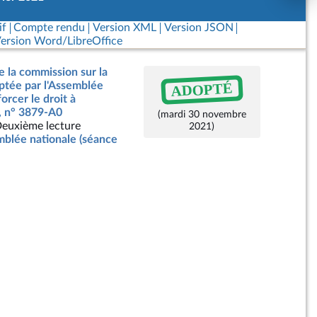
if
Compte rendu
Version XML
Version JSON
ersion Word/LibreOffice
e la commission sur la
ADOPTÉ
optée par l'Assemblée
forcer le droit à
., n° 3879-A0
(mardi 30 novembre
euxième lecture
2021)
blée nationale (séance