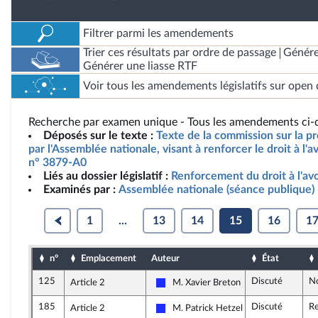
Filtrer parmi les amendements
Trier ces résultats par ordre de passage
Génére
Générer une liasse RTF
Voir tous les amendements législatifs sur open 
Recherche par examen unique - Tous les amendements ci-d
Déposés sur le texte :
Texte de la commission sur la pr
par l'Assemblée nationale, visant à renforcer le droit à l'
n° 3879-A0
Liés au dossier législatif :
Renforcement du droit à l'a
Examinés par :
Assemblée nationale (séance publique)
1
...
13
14
15
16
1
n°
Emplacement
Auteur
État
125
Discuté
N
Article 2
M. Xavier Breton
Les Républicains
185
Discuté
Re
Article 2
M. Patrick Hetzel
Les Républicains