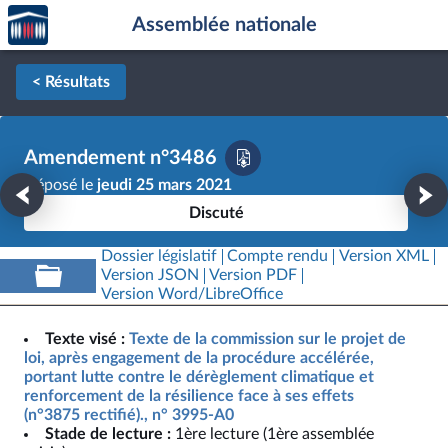
Accèder
Aller au contenu
Aller en bas de la page
Assemblée nationale
à la
page
d'accueil
< Résultats
Amendement n°3486
Déposé le
jeudi 25 mars 2021
Discuté
Dossier législatif
Compte rendu
Version XML
Version JSON
Version PDF
Version Word/LibreOffice
Texte visé :
Texte de la commission sur le projet de
loi, après engagement de la procédure accélérée,
portant lutte contre le dérèglement climatique et
renforcement de la résilience face à ses effets
(n°3875 rectifié)., n° 3995-A0
Stade de lecture :
1ère lecture (1ère assemblée