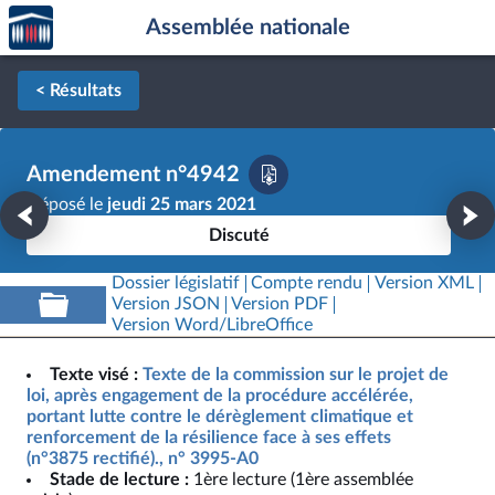
Accèder
Aller au contenu
Aller en bas de la page
Assemblée nationale
à la
page
d'accueil
< Résultats
Amendement n°4942
Déposé le
jeudi 25 mars 2021
Discuté
Dossier législatif
Compte rendu
Version XML
Version JSON
Version PDF
Version Word/LibreOffice
Texte visé :
Texte de la commission sur le projet de
loi, après engagement de la procédure accélérée,
portant lutte contre le dérèglement climatique et
renforcement de la résilience face à ses effets
(n°3875 rectifié)., n° 3995-A0
Stade de lecture :
1ère lecture (1ère assemblée