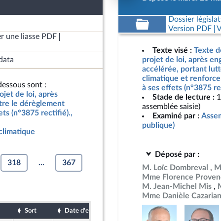
Dossier législat
Version PDF
V
r une liasse PDF
Texte visé :
Texte d
data
projet de loi, après e
accélérée, portant lut
climatique et renforce
essous sont :
à ses effets (n°3875 re
jet de loi, après
Stade de lecture :
1
tre le dérèglement
assemblée saisie)
ts (n°3875 rectifié).,
Examiné par :
Assem
publique)
climatique
Déposé par :
318
...
367
M. Loïc Dombreval
M
Mme Florence Proven
M. Jean-Michel Mis
Mme Danièle Cazaria
Sort
Date d'examen
Date de dépôt