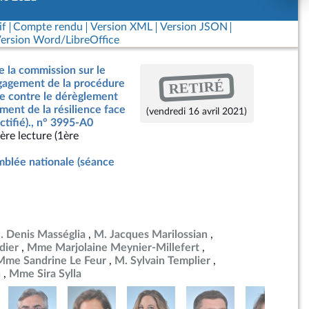
if
Compte rendu
Version XML
Version JSON
ersion Word/LibreOffice
e la commission sur le
RETIRÉ
ngagement de la procédure
te contre le dérèglement
ment de la résilience face
(vendredi 16 avril 2021)
ctifié)., n° 3995-A0
ère lecture (1ère
blée nationale (séance
. Denis Masséglia
M. Jacques Marilossian
dier
Mme Marjolaine Meynier-Millefert
Mme Sandrine Le Feur
M. Sylvain Templier
n
Mme Sira Sylla