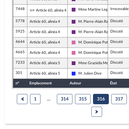
La République en Marche
7448
Irrecevable
Sous-amendement de l'amendement n°472
Mme Martine Leguille-Balloy
Article 60, alinéa 4
La République en Marche
5778
Discuté
Article 60, alinéa 4
M. Pierre-Alain Raphan
La République en Marche
5925
Discuté
Article 60, alinéa 4
M. Pierre-Alain Raphan
La République en Marche
4644
Discuté
Article 60, alinéa 4
M. Dominique Potier
Socialistes et apparentés
4665
Discuté
Article 60, alinéa 4
M. Dominique Potier
Socialistes et apparentés
7233
Discuté
Article 60, alinéa 5
Mme Graziella Melchior
La République en Marche
301
Discuté
Article 60, alinéa 5
M. Julien Dive
Les Républicains
n°
Emplacement
Auteur
État
1
...
314
315
316
317