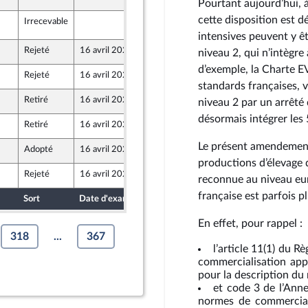
Pourtant aujourd’hui, à
cette disposition est d
Irrecevable
15 avril 2021
3
intensives peuvent y êt
Rejeté
16 avril 2021
25 mars 2021
niveau 2, qui n’intègre à
d’exemple, la Charte EVA
Rejeté
16 avril 2021
25 mars 2021
standards françaises, v
Retiré
16 avril 2021
25 mars 2021
niveau 2 par un arrêté 
désormais intégrer les 
Retiré
16 avril 2021
25 mars 2021
Le présent amendement 
Adopté
16 avril 2021
25 mars 2021
productions d’élevage 
Rejeté
16 avril 2021
22 mars 2021
reconnue au niveau eur
française est parfois pl
Sort
Date d'examen
Date de dépôt
En effet, pour rappel :
318
...
367
l’article 11(1) du
commercialisation appl
pour la description du
et code 3 de l’Ann
normes de commerciali