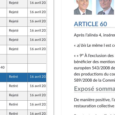
Rejeté
16 avril 2021
22 mars 2021
Rejeté
16 avril 2021
25 mars 2021
 et Démocrates apparentés
Rejeté
16 avril 2021
24 mars 2021
ARTICLE 60
Rejeté
16 avril 2021
25 mars 2021
Après l’alinéa 4, insére
Rejeté
16 avril 2021
25 mars 2021
«
a)
bis
Le même I est co
Rejeté
16 avril 2021
25 mars 2021
« « 9° À l’exclusion d
25 mars 2021
bénéficier des mention
e 40
25 mars 2021
européen 543/2008 de 
des productions du cod
Retiré
16 avril 2021
23 mars 2021
589/2008 de la Commiss
Retiré
16 avril 2021
24 mars 2021
Exposé somma
Rejeté
16 avril 2021
25 mars 2021
De manière positive, l’a
Retiré
16 avril 2021
25 mars 2021
restauration collective
Retiré
16 avril 2021
25 mars 2021