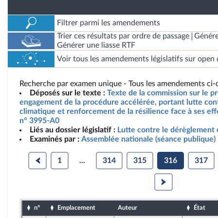
Filtrer parmi les amendements
Trier ces résultats par ordre de passage
Génére
Générer une liasse RTF
Voir tous les amendements législatifs sur open 
Recherche par examen unique - Tous les amendements ci-d
Déposés sur le texte :
Texte de la commission sur le pro
engagement de la procédure accélérée, portant lutte con
climatique et renforcement de la résilience face à ses effe
n° 3995-A0
Liés au dossier législatif :
Lutte contre le dérèglement 
Examinés par :
Assemblée nationale (séance publique)
1
...
314
315
316
317
n°
Emplacement
Auteur
État