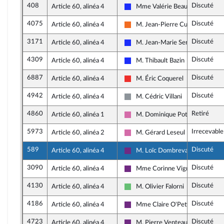
408
Discuté
Article 60, alinéa 4
Mme Valérie Beauvais
Les Républicains
4075
Discuté
Article 60, alinéa 4
M. Jean-Pierre Cubertafon
Mouvement Démocrate (MoDem)
3171
Discuté
Article 60, alinéa 4
M. Jean-Marie Sermier
Les Républicains
4309
Discuté
Article 60, alinéa 4
M. Thibault Bazin
Les Républicains
6887
Discuté
Article 60, alinéa 4
M. Éric Coquerel
La France insoumise
4942
Discuté
Article 60, alinéa 4
M. Cédric Villani
Non inscrit
4860
Retiré
Article 60, alinéa 1
M. Dominique Potier
Socialistes et apparentés
5973
Irrecevabl
Article 60, alinéa 2
M. Gérard Leseul
Socialistes et apparentés
589
Discuté
Article 60, alinéa 4
M. Loïc Dombreval
La République en Marche
3090
Discuté
Article 60, alinéa 4
Mme Corinne Vignon
La République en Marche
4130
Discuté
Article 60, alinéa 4
M. Olivier Falorni
Libertés et Territoires
4186
Discuté
Article 60, alinéa 4
Mme Claire O'Petit
La République en Marche
4723
Discuté
Article 60, alinéa 4
M. Pierre Venteau