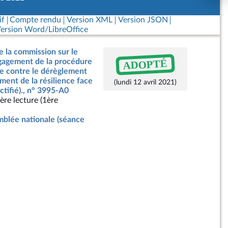
if
Compte rendu
Version XML
Version JSON
ersion Word/LibreOffice
e la commission sur le
ADOPTÉ
ngagement de la procédure
te contre le dérèglement
ment de la résilience face
(lundi 12 avril 2021)
ctifié)., n° 3995-A0
ère lecture (1ère
blée nationale (séance