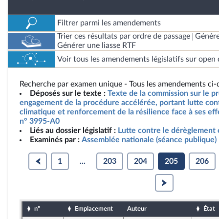
Filtrer parmi les amendements
Trier ces résultats par ordre de passage
Génére
Générer une liasse RTF
Voir tous les amendements législatifs sur open 
Recherche par examen unique - Tous les amendements ci-d
Déposés sur le texte :
Texte de la commission sur le pro
engagement de la procédure accélérée, portant lutte con
climatique et renforcement de la résilience face à ses effe
n° 3995-A0
Liés au dossier législatif :
Lutte contre le dérèglement 
Examinés par :
Assemblée nationale (séance publique)
1
...
203
204
205
206
n°
Emplacement
Auteur
État