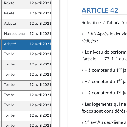
Rejeté
12 avril 2021
25 mars 2021
ARTICLE 42
Rejeté
12 avril 2021
25 mars 2021
Substituer à l’alinéa 5 
Adopté
12 avril 2021
25 mars 2021
« 1°
bis
Après le deuxièm
Non soutenu
12 avril 2021
23 mars 2021
rédigés :
Adopté
12 avril 2021
25 mars 2021
« Le niveau de perform
Tombé
12 avril 2021
22 mars 2021
l’article L. 173‑1‑1 du 
Tombé
12 avril 2021
24 mars 2021
art
er
« − à compter du 1
ja
Tombé
12 avril 2021
25 mars 2021
er
« − à compter du 1
ja
Tombé
12 avril 2021
25 mars 2021
er
« − à compter du 1
ja
Tombé
12 avril 2021
24 mars 2021
« Les logements qui ne
Tombé
12 avril 2021
25 mars 2021
fixées sont considéré
Tombé
12 avril 2021
25 mars 2021
caine
« 1°
ter
Au deuxième ali
Tombé
12 avril 2021
23 mars 2021