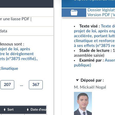
Dossier législat
Version PDF
V
r une liasse PDF
Texte visé :
Texte d
data
projet de loi, après e
accélérée, portant lut
climatique et renforce
essous sont :
à ses effets (n°3875 re
jet de loi, après
Stade de lecture :
1
tre le dérèglement
assemblée saisie)
ts (n°3875 rectifié).,
Examiné par :
Assem
publique)
climatique
Déposé par :
207
...
367
M. Mickaël Nogal
Sort
Date d'examen
Date de dépôt