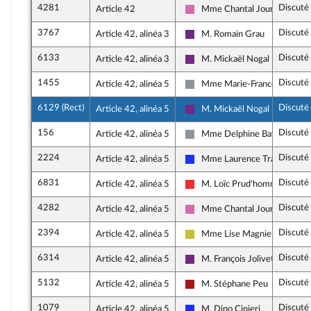
4281
Discuté
Article 42
Mme Chantal Jourdan
Socialistes et apparentés
3767
Discuté
Article 42, alinéa 3
M. Romain Grau
La République en Marche
6133
Discuté
Article 42, alinéa 3
M. Mickaël Nogal
La République en Marche
1455
Discuté
Article 42, alinéa 5
Mme Marie-France Lorho
Non inscrit
6129 (Rect)
Discuté
Article 42, alinéa 5
M. Mickaël Nogal
La République en Marche
156
Discuté
Article 42, alinéa 5
Mme Delphine Batho
Non inscrit
2224
Discuté
Article 42, alinéa 5
Mme Laurence Trastour-Isn
Les Républicains
6831
Discuté
Article 42, alinéa 5
M. Loïc Prud'homme
La France insoumise
4282
Discuté
Article 42, alinéa 5
Mme Chantal Jourdan
Socialistes et apparentés
2394
Discuté
Article 42, alinéa 5
Mme Lise Magnier
Agir ensemble
6314
Discuté
Article 42, alinéa 5
M. François Jolivet
La République en Marche
5132
Discuté
Article 42, alinéa 5
M. Stéphane Peu
Gauche démocrate et républi
1079
Discuté
Article 42, alinéa 5
M. Dino Cinieri