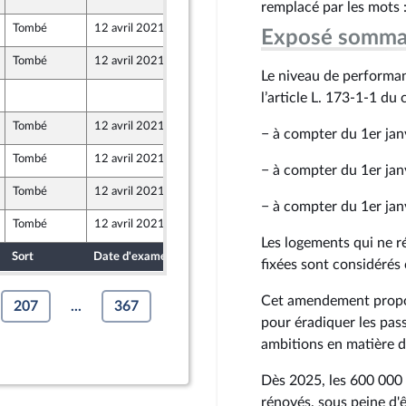
remplacé par les mots 
Tombé
12 avril 2021
22 mars 2021
Exposé somma
Tombé
12 avril 2021
25 mars 2021
Le niveau de performan
25 mars 2021
l’article L. 173-1-1 du 
caine
Tombé
12 avril 2021
25 mars 2021
− à compter du 1er janvi
Tombé
12 avril 2021
25 mars 2021
− à compter du 1er janvi
Tombé
12 avril 2021
25 mars 2021
− à compter du 1er janv
Tombé
12 avril 2021
25 mars 2021
Les logements qui ne r
Sort
Date d'examen
Date de dépôt
fixées sont considéré
Cet amendement propos
207
...
367
pour éradiquer les pass
ambitions en matière 
Dès 2025, les 600 000 
rénovés, sous peine d