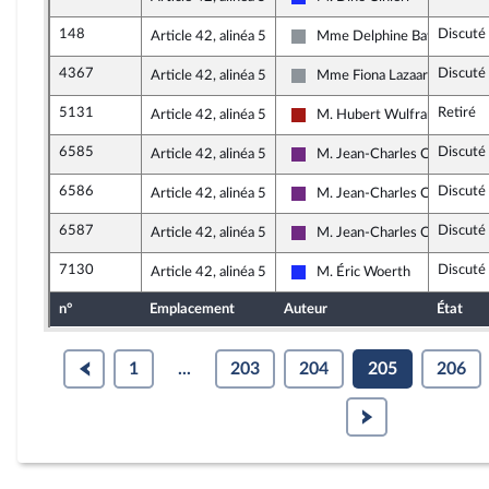
Les Républicains
148
Discuté
Article 42, alinéa 5
Mme Delphine Batho
Non inscrit
4367
Discuté
Article 42, alinéa 5
Mme Fiona Lazaar
Non inscrit
5131
Retiré
Article 42, alinéa 5
M. Hubert Wulfranc
Gauche démocrate et républi
6585
Discuté
Article 42, alinéa 5
M. Jean-Charles Colas-Roy
La République en Marche
6586
Discuté
Article 42, alinéa 5
M. Jean-Charles Colas-Roy
La République en Marche
6587
Discuté
Article 42, alinéa 5
M. Jean-Charles Colas-Roy
La République en Marche
7130
Discuté
Article 42, alinéa 5
M. Éric Woerth
Les Républicains
n°
Emplacement
Auteur
État
1
...
203
204
205
206