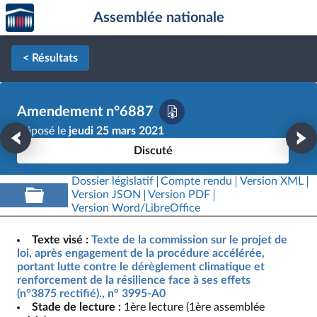
Accèder
Aller au contenu
Aller en bas de la page
Assemblée nationale
à la
page
d'accueil
< Résultats
Amendement n°6887
Déposé le
jeudi 25 mars 2021
Discuté
Dossier législatif
Compte rendu
Version XML
Version JSON
Version PDF
Version Word/LibreOffice
Texte visé :
Texte de la commission sur le projet de
loi, après engagement de la procédure accélérée,
portant lutte contre le dérèglement climatique et
renforcement de la résilience face à ses effets
(n°3875 rectifié)., n° 3995-A0
Stade de lecture :
1ère lecture (1ère assemblée