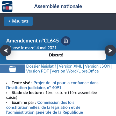
Accèder
Aller au contenu
Aller en bas de la page
Assemblée nationale
à la
page
d'accueil
< Résultats
Amendement n°CL645
Déposé le
mardi 4 mai 2021
Discuté
Dossier législatif
Version XML
Version JSON
Version PDF
Version Word/LibreOffice
Texte visé :
Projet de loi pour la confiance dans
l'institution judiciaire, n° 4091
Stade de lecture :
1ère lecture (1ère assemblée
saisie)
Examiné par :
Commission des lois
constitutionnelles, de la législation et de
l'administration générale de la République