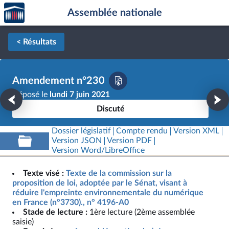
Accèder
Aller au contenu
Aller en bas de la page
Assemblée nationale
à la
page
d'accueil
< Résultats
Amendement n°230
Déposé le
lundi 7 juin 2021
Discuté
Dossier législatif
Compte rendu
Version XML
Version JSON
Version PDF
Version Word/LibreOffice
Texte visé :
Texte de la commission sur la
proposition de loi, adoptée par le Sénat, visant à
réduire l'empreinte environnementale du numérique
en France (n°3730)., n° 4196-A0
Stade de lecture :
1ère lecture (2ème assemblée
saisie)