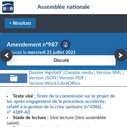
Accèder
Aller au contenu
Aller en bas de la page
Assemblée nationale
à la
page
d'accueil
< Résultats
Amendement n°987
Déposé le
mercredi 21 juillet 2021
Discuté
Dossier législatif
Compte rendu
Version XML
Version JSON
Version PDF
Version Word/LibreOffice
Texte visé :
Texte de la commission sur le projet de
loi, après engagement de la procédure accélérée,
relatif à la gestion de la crise sanitaire (n°4386).,
n° 4389-A0
Stade de lecture :
1ère lecture (1ère assemblée
saisie)