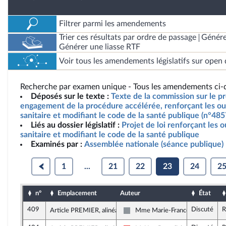
Filtrer parmi les amendements
Trier ces résultats par ordre de passage
Génére
Générer une liasse RTF
Voir tous les amendements législatifs sur open 
Recherche par examen unique - Tous les amendements ci-d
Déposés sur le texte :
Texte de la commission sur le pro
engagement de la procédure accélérée, renforçant les outi
sanitaire et modifiant le code de la santé publique (n°485
Liés au dossier législatif :
Projet de loi renforçant les o
sanitaire et modifiant le code de la santé publique
Examinés par :
Assemblée nationale (séance publique)
1
...
21
22
23
24
2
n°
Emplacement
Auteur
État
409
Discuté
R
Article PREMIER, alinéa 34
Mme Marie-France Lorho
Non inscrit