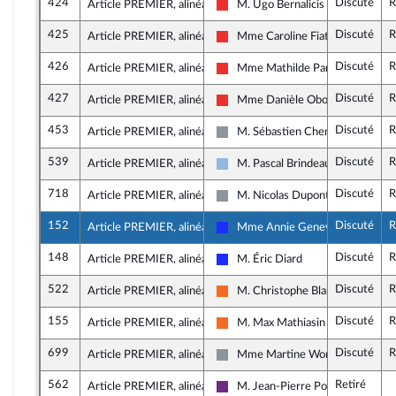
424
Discuté
R
Article PREMIER, alinéa 34
M. Ugo Bernalicis
La France insoumise
425
Discuté
R
Article PREMIER, alinéa 34
Mme Caroline Fiat
La France insoumise
426
Discuté
R
Article PREMIER, alinéa 34
Mme Mathilde Panot
La France insoumise
427
Discuté
R
Article PREMIER, alinéa 34
Mme Danièle Obono
La France insoumise
453
Discuté
R
Article PREMIER, alinéa 34
M. Sébastien Chenu
Non inscrit
539
Discuté
R
Article PREMIER, alinéa 34
M. Pascal Brindeau
UDI et Indépendants
718
Discuté
R
Article PREMIER, alinéa 34
M. Nicolas Dupont-Aignan
Non inscrit
152
Discuté
R
Article PREMIER, alinéa 35
Mme Annie Genevard
Les Républicains
148
Discuté
R
Article PREMIER, alinéa 35
M. Éric Diard
Les Républicains
522
Discuté
R
Article PREMIER, alinéa 37
M. Christophe Blanchet
Mouvement Démocrate (MoDem) 
155
Discuté
R
Article PREMIER, alinéa 39
M. Max Mathiasin
Mouvement Démocrate (MoDem) 
699
Discuté
R
Article PREMIER, alinéa 40
Mme Martine Wonner
Non inscrit
562
Retiré
Article PREMIER, alinéa 40
M. Jean-Pierre Pont
La République en Marche