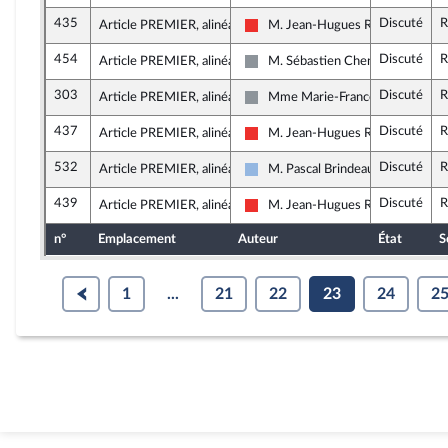
435
Discuté
R
Article PREMIER, alinéa 41
M. Jean-Hugues Ratenon
La France insoumise
454
Discuté
R
Article PREMIER, alinéa 41
M. Sébastien Chenu
Non inscrit
303
Discuté
R
Article PREMIER, alinéa 42
Mme Marie-France Lorho
Non inscrit
437
Discuté
R
Article PREMIER, alinéa 42
M. Jean-Hugues Ratenon
La France insoumise
532
Discuté
R
Article PREMIER, alinéa 42
M. Pascal Brindeau
UDI et Indépendants
439
Discuté
R
Article PREMIER, alinéa 42
M. Jean-Hugues Ratenon
La France insoumise
n°
Emplacement
Auteur
État
S
1
...
21
22
23
24
2