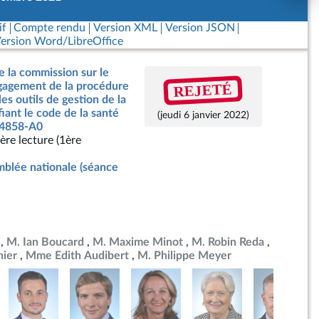
if
Compte rendu
Version XML
Version JSON
ersion Word/LibreOffice
e la commission sur le
REJETÉ
ngagement de la procédure
es outils de gestion de la
fiant le code de la santé
(jeudi 6 janvier 2022)
° 4858-A0
ère lecture (1ère
blée nationale (séance
M. Ian Boucard
M. Maxime Minot
M. Robin Reda
ier
Mme Edith Audibert
M. Philippe Meyer