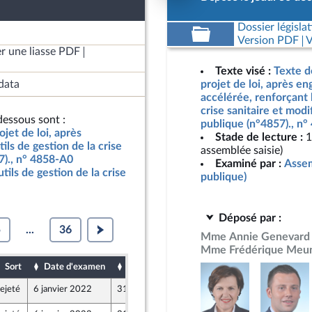
Dossier législat
Version PDF
V
r une liasse PDF
Texte visé :
Texte d
data
projet de loi, après e
accélérée, renforçant l
crise sanitaire et modi
essous sont :
publique (n°4857)., n
jet de loi, après
Stade de lecture :
1
ls de gestion de la crise
assemblée saisie)
7)., n° 4858-A0
Examiné par :
Assem
utils de gestion de la crise
publique)
Déposé par :
5
...
36
Mme Annie Genevard
Mme Frédérique Meun
Sort
Date d'examen
Date de dépôt
ejeté
6 janvier 2022
31 décembre 2021