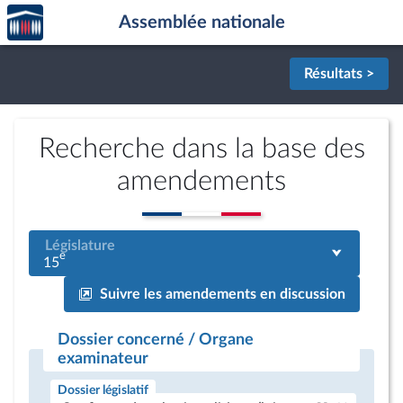
Accèder
Aller au contenu
Aller en bas de la page
Assemblée nationale
à la
page
d'accueil
Résultats >
Recherche dans la base des
amendements
Législature
e
15
Suivre les amendements en discussion
Dossier concerné / Organe
examinateur
Dossier législatif