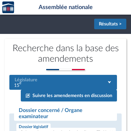
Accèder
Aller au contenu
Aller en bas de la page
Assemblée nationale
à la
page
d'accueil
Résultats >
Recherche dans la base des
amendements
Législature
e
15
Suivre les amendements en discussion
Dossier concerné / Organe
examinateur
Dossier législatif