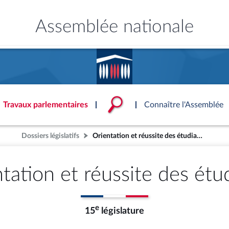
Assemblée nationale
Accèder à
la page
d'accueil
Travaux parlementaires
Connaître l'Assemblée
Dossiers législatifs
Orientation et réussite des étudiants
ce
ublique
ouvoirs de l'Assemblée
'Assemblée
Documents parlementaire
Statistiques et chiffres clé
Patrimoine
onnaissance de l’Assemblée »
S'identifier
tés
ons et autres organes
rtuelle du palais Bourbon
Transparence et déontolog
La Bibliothèque
S'identifier
Projets de loi
Rap
tation et réussite des étu
tion de l'Assemblée
politiques
 International
 à une séance
Documents de référence
Les archives
Propositions de loi
Rap
e
Conférence des Présidents
Mot de passe oublié
( Constitution | Règlement de l'A
Amendements
Rapp
 législatives
 et évaluation
s chercheurs à
Contacts et plan d'accès
llège des Questeurs
Services
)
lée
Textes adoptés
Rapp
Photos libres de droit
e
15
législature
Baro
ements