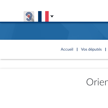
Aller au contenu
Aller en bas de la page
Accèder à
la page
Accueil
Vos députés
d'accueil
Présiden
Séance p
Rôle et p
Visiter l
Général
CONNEXION & INSCRIPTION
CONNAÎTRE L'ASSEMBLÉE
VOS DÉPUTÉS
Fiches « C
DÉCOUVRIR LES LIEUX
577 dépu
Commissi
Visite vi
TRAVAUX PARLEMENTAIRES
Orien
Organisa
Groupes 
Europe et
Assister
Présidenc
Élections
Contrôle
Accès de
Bureau
Co
l’Assemb
Congrès
Les évèn
Pétitions