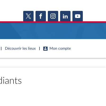
Découvrir les lieux
Mon compte
s
s
Histoire
S'inscrire
ie
Juniors
ports d'information
Dossiers législatifs
diants
Anciennes législatures
ports d'enquête
Budget et sécurité sociale
Vous n'avez pas encore de compte ?
ssemblée ...
Enregistrez-vous
orts législatifs
Questions écrites et orales
Liens vers les sites publics
orts sur l'application des lois
Comptes rendus des débats
mètre de l’application des lois