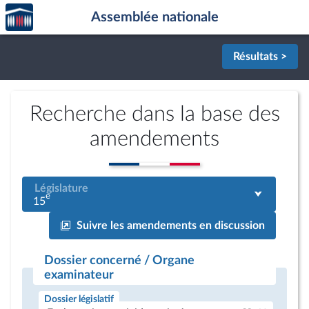
Accèder
Aller au contenu
Aller en bas de la page
Assemblée nationale
à la
page
d'accueil
Résultats >
Recherche dans la base des
amendements
Législature
e
15
Suivre les amendements en discussion
Dossier concerné / Organe
examinateur
Dossier législatif