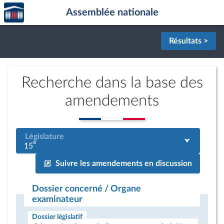
Accèder
Aller au contenu
Aller en bas de la page
Assemblée nationale
à la
page
d'accueil
Résultats >
Recherche dans la base des
amendements
Législature
e
15
Suivre les amendements en discussion
Dossier concerné / Organe
examinateur
Dossier législatif