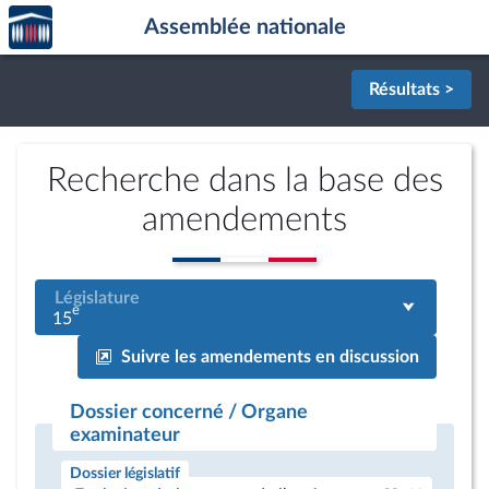
Accèder
Aller au contenu
Aller en bas de la page
Assemblée nationale
à la
page
d'accueil
Résultats >
Recherche dans la base des
amendements
Législature
e
15
Suivre les amendements en discussion
Dossier concerné / Organe
examinateur
Dossier législatif