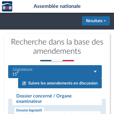
Accèder
Aller au contenu
Aller en bas de la page
Assemblée nationale
à la
page
d'accueil
Résultats >
Recherche dans la base des
amendements
Législature
e
15
Suivre les amendements en discussion
Dossier concerné / Organe
examinateur
Dossier législatif