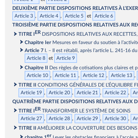
DEUXIÈME PARTIE
DISPOSITIONS RELATIVES À L’EXER
Article 3
Article 4
Article 5
Article 6
TROISIÈME PARTIE
DISPOSITIONS RELATIVES AUX REC
ER
TITRE I
DISPOSITIONS RELATIVES AUX RECETTES
Chapitre Ier
Mesures en faveur du soutien à l’activi
Article 7
I. – Il est rétabli, après l’article L. 241‑16 
Article 8
Article 9
Chapitre II
Des règles de cotisations plus claires et p
Article 10
Article 11
Article 12
Article 13
TITRE II
CONDITIONS GÉNÉRALES DE L’ÉQUILIBRE F
Article 19
Article 20
Article 21
Article 22
Ar
QUATRIÈME PARTIE
DISPOSITIONS RELATIVES AUX DÉ
ER
TITRE I
TRANSFORMER LE SYSTÈME DE SOINS
Article 27
Article 28
Article 29
Article 30
Ar
TITRE II
AMÉLIORER LA COUVERTURE DES BESOINS
er
chapitre 1
Lever les obstacles financiers à l’accès 