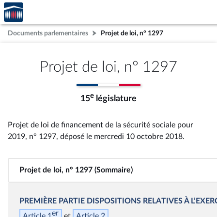
Accèder
Aller au contenu
Aller en bas de la page
à la
page
Documents parlementaires
Projet de loi, n° 1297
d'accueil
Projet de loi, n° 1297
e
15
législature
Projet de loi de financement de la sécurité sociale pour
2019, n° 1297
, déposé le mercredi 10 octobre 2018
.
Projet de loi, n° 1297 (Sommaire)
PREMIÈRE PARTIE
DISPOSITIONS RELATIVES À L’EXER
er
Article 1
Article 2