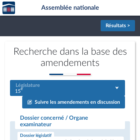
Accèder
Aller au contenu
Aller en bas de la page
Assemblée nationale
à la
page
d'accueil
Résultats >
Recherche dans la base des
amendements
Législature
e
15
Suivre les amendements en discussion
Dossier concerné / Organe
examinateur
Dossier législatif