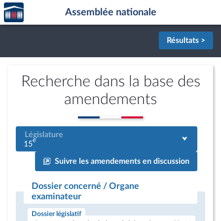
Accèder
Aller au contenu
Aller en bas de la page
Assemblée nationale
à la
page
d'accueil
Résultats >
Recherche dans la base des
amendements
Législature
e
15
Suivre les amendements en discussion
Dossier concerné / Organe
examinateur
Dossier législatif