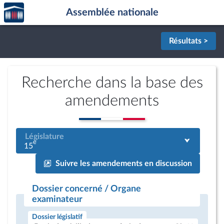
Accèder
Aller au contenu
Aller en bas de la page
Assemblée nationale
à la
page
d'accueil
Résultats >
Recherche dans la base des
amendements
Législature
e
15
Suivre les amendements en discussion
Dossier concerné / Organe
examinateur
Dossier législatif